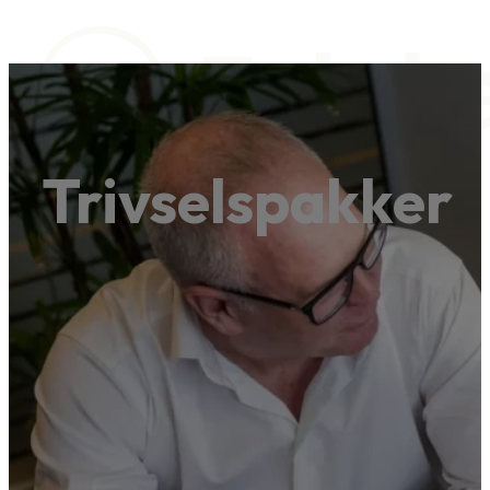
Trivselspakker
Trivselspakker
HR Services
Viden og Inspiration
Trivselspakker
HR Services
Viden og Inspiration