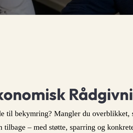
onomisk Rådgivn
de til bekymring? Mangler du overblikket, 
len tilbage – med støtte, sparring og konkre