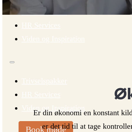
Trivselspakker
HR Services
Viden og Inspiration
Trivselspakker
Øk
HR Services
Viden og Inspiration
Er din økonomi en konstant kil
er det tid til at tage kontrol
Book møde