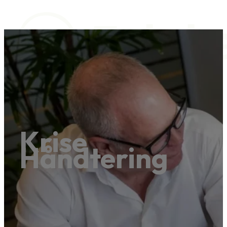
Trivselspakker
HR Services
Krise
Viden og Inspiration
Håndtering
Trivselspakker
HR Services
Viden og Inspiration