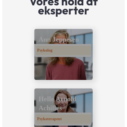
Vores hold af
eksperter
Ann Jeppesen
Psykolog
Helle Arnold
Achilles
Psykoterapeut