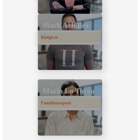
Mark Achilles
Rådgiver
Maria Lo Turco
Familieterapeut