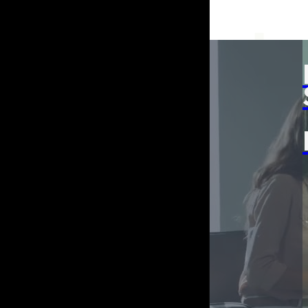
Trivselspakker
HR Services
Viden og Inspiration
Trivselspakker
HR Services
Viden og Inspiration