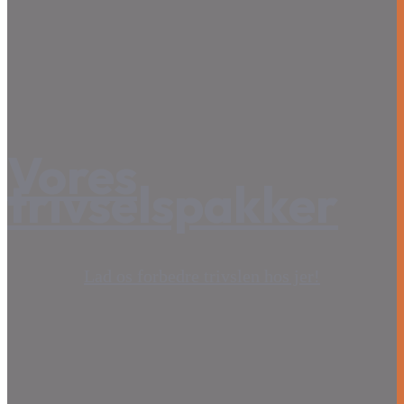
Vores
trivselspakker
Lad os forbedre trivslen hos jer!