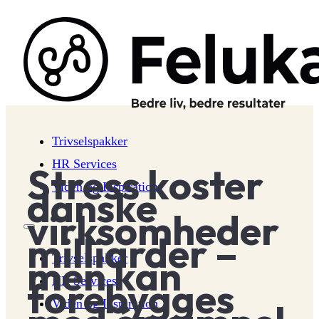
Trivselspakker
HR Services
Stress koster
Viden og Inspiration
danske
virksomheder
milliarder –
Trivselspakker
men kan
HR Services
forebygges
Viden og Inspiration