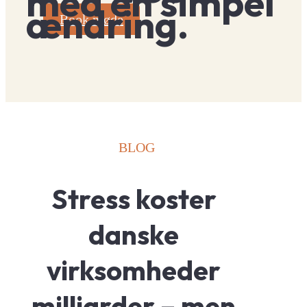
med én simpel
ændring.
Book møde
BLOG
Stress koster 
danske 
virksomheder 
milliarder – men 