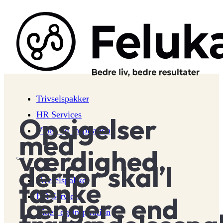
Trivselspakker
HR Services
Opsigelser
Viden og Inspiration
med
værdighed,
derfor skal I
Trivselspakker
tænke
HR Services
længere end
Viden og Inspiration