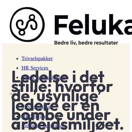
Trivselspakker
HR Services
Ledelse i det
Viden og Inspiration
stille; hvorfor
de ’usynlige’
ledere er en
Trivselspakker
bombe under
HR Services
arbejdsmiljøet.
Viden og Inspiration